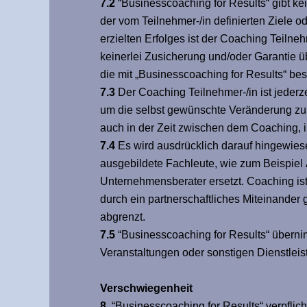
7.2
“Businesscoaching for Results“ gibt ke
der vom Teilnehmer-/in definierten Ziele
erzielten Erfolges ist der Coaching Teilne
keinerlei Zusicherung und/oder Garantie 
die mit „Businesscoaching for Results“ b
7.3
Der Coaching Teilnehmer-/in ist jederzei
um die selbst gewünschte Veränderung zu 
auch in der Zeit zwischen dem Coaching, in
7.4
Es wird ausdrücklich darauf hingewiese
ausgebildete Fachleute, wie zum Beispiel 
Unternehmensberater ersetzt. Coaching ist
durch ein partnerschaftliches Miteinander
abgrenzt.
7.5
“Businesscoaching for Results“ übernim
Veranstaltungen oder sonstigen Dienstleis
Verschwiegenheit
8.
“Businesscoaching for Results“ verpfli