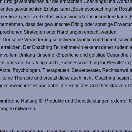
in Erfolgsversprechen für die erbrachten Coachings und Worksh
 oder des gewünschten Erfolgs kann „Businesscoaching for Resu
hmer-/in zu jeder Zeit selbst verantwortlich. Insbesondere kann 
übernehmen, dass der gewünschte Erfolg oder sonstige Erwartu
esprochenen Strategien oder Handlungen erreicht werden.
t für seine Veränderung selbstverantwortlich und bereit, soweit 
erreichen. Der Coaching Teilnehmer-/in erkennt daher zudem 
 vollem Umfang für seine körperliche und geistige Gesundheit e
n, dass die Beratung durch „Businesscoaching for Results“ in 
Ärzte, Psychologen, Therapeuten, Steuerberater, Rechtsanwälte
 keine Therapie und ersetzt diese auch nicht. Coaching basiert
 gekennzeichnet ist und dabei die Rolle des Coaches klar von 
mt keine Haftung für Produkte und Dienstleistungen externer K
tungen mitwirken.
chtet sich, während der Dauer des Coachings und auch nach de