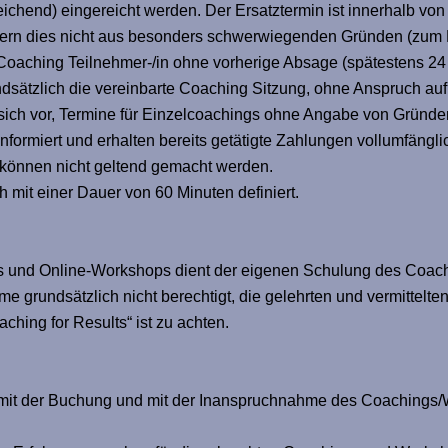
reichend) eingereicht werden. Der Ersatztermin ist innerhalb vo
ern dies nicht aus besonders schwerwiegenden Gründen (zum 
in Coaching Teilnehmer-/in ohne vorherige Absage (spätestens 2
rundsätzlich die vereinbarte Coaching Sitzung, ohne Anspruch a
 sich vor, Termine für Einzelcoachings ohne Angabe von Gründ
informiert und erhalten bereits getätigte Zahlungen vollumfängli
 können nicht geltend gemacht werden.
 mit einer Dauer von 60 Minuten definiert.
und Online-Workshops dient der eigenen Schulung des Coachin
e grundsätzlich nicht berechtigt, die gelehrten und vermittelte
hing for Results“ ist zu achten.
 mit der Buchung und mit der Inanspruchnahme des Coachings/W